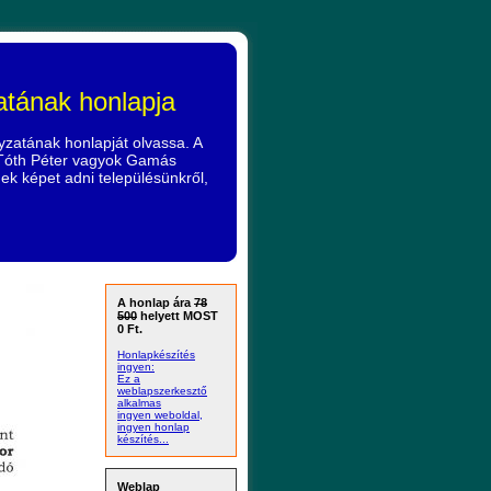
ának honlapja
zatának honlapját olvassa. A
Tóth Péter vagyok Gamás
 képet adni településünkről,
A honlap ára
78
500
helyett MOST
0 Ft.
Honlapkészítés
ingyen:
Ez a
weblapszerkesztő
alkalmas
ingyen weboldal,
ingyen honlap
készítés...
Weblap