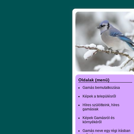
Oldalak (menü)
Gamás bemutatkozása
Képek a településről
Híres szülötteink, híres
gamásiak
Képek Gamásról és
környékéről
Gamás neve egy régi írásban