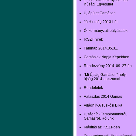
1 %-os hirdetmény Gamási
Ifjúsági Egyesület
Új épület Gamáson
Jó Hír még 2013-ból
Önkormányzati pályázatok
IKSZT hírek
Falunap 2014.05.31.
Gamásiak Napja Képekben
Rendezvény 2014. 09. 27-én
"Mi Újság Gamáson" helyi
újság 2014-es számai
Rendeletek
Választás 2014 Gamás
Világhír- A Tuskósi Bika
Újsághír - Templomunkról,
Gamásról, Rólunk
Kiállítás az IKSZT-ben