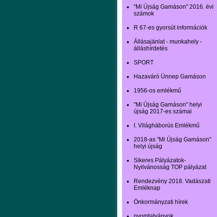
"Mi Újság Gamáson" 2016. évi
számok
R 67-es gyorsút információk
Állásajánlat - munkahely -
álláshírdetés
SPORT
Hazaváró Ünnep Gamáson
1956-os emlékmű
"Mi Újság Gamáson" helyi
újság 2017-es számai
I. Világháborús Emlékmű
2018-as "Mi Újság Gamáson"
helyi újság
Sikeres Pályázatok-
Nyilvánosság TOP pályázat
Rendezvény 2018. Vadászati
Emléknap
Önkormányzati hírek
nyomtatványok