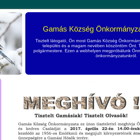
Gamás Község Önkormányzat
Tisztelt látogató, Ön most Gamás Község Önkormány
település és a magam nevében köszöntöm Önt. 
polgármestere. Ezen a webhelyen megpróbálunk Önnek
önkormányzatunkról.