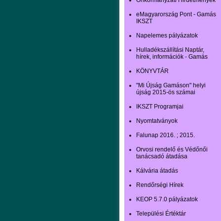
Önkormányzati Hirdetmények
eMagyarország Pont - Gamás
IKSZT
Napelemes pályázatok
Hulladékszállítási Naptár,
hírek, információk - Gamás
KÖNYVTÁR
"Mi Újság Gamáson" helyi
újság 2015-ös számai
IKSZT Programjai
Nyomtatványok
Falunap 2016. ; 2015.
Orvosi rendelő és Védőnői
tanácsadó átadása
Kálvária átadás
Rendőrségi Hírek
KEOP 5.7.0 pályázatok
Települési Értéktár