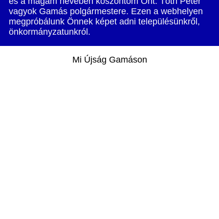
és a magam nevében köszöntöm Önt. Tóth Péter
vagyok Gamás polgármestere. Ezen a webhelyen
megpróbálunk Önnek képet adni településünkről,
önkormányzatunkról.
Mi Újság Gamáson