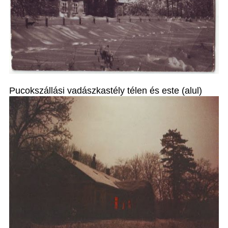
Pucokszállási vadászkastély télen és este (alul)