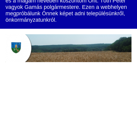
és a magam nevében köszöntöm Önt. Tóth Péter
vagyok Gamás polgármestere. Ezen a webhelyen
megpróbálunk Önnek képet adni településünkről,
önkormányzatunkról.