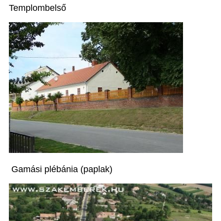
Templombelső
Gamási plébánia (paplak)